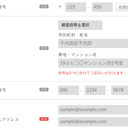
番号
任意
〒
-
住所
市区町村・町名
任意
番地・マンション名
住所は2つに分けてご記入いただけます
番号
任意
-
-
ルアドレス
必須