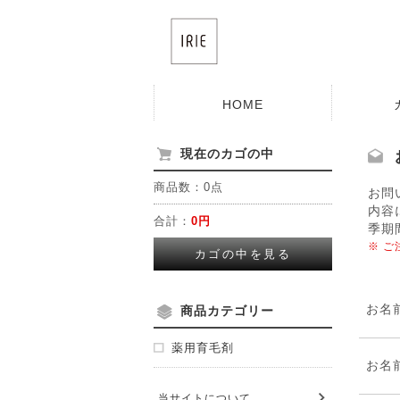
HOME
現在のカゴの中
商品数：0点
お問
内容
合計：
0円
季期
※ 
カゴの中を見る
お名
商品カテゴリー
薬用育毛剤
お名
当サイトについて